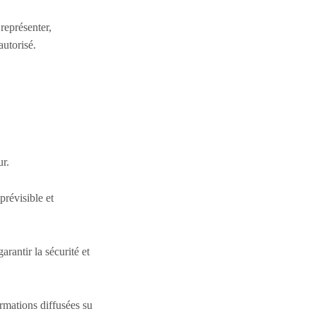
 représenter,
autorisé.
r
ur.
prévisible et
rantir la sécurité et
ormations diffusées su