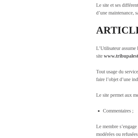
Le site et ses différ
d’une maintenance, sa
ARTICLE 4
L’Utilisateur assume l
site
www.tribupalest
Tout usage du servic
faire l’objet d’une in
Le site permet aux mem
Commentaires ;
Le membre s’engage à 
modérées ou refusées p