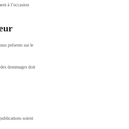
ment à l’occasion
teur
enus présents sur le
e des dommages doit
publications soient