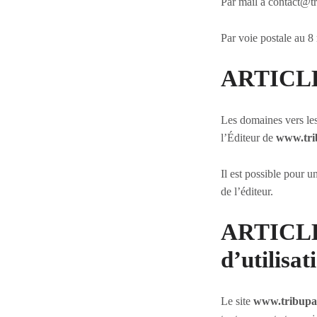
Par mail à contact@tri
Par voie postale au 
ARTICLE 
Les domaines vers lesq
l’Éditeur de
www.trib
Il est possible pour u
de l’éditeur.
ARTICLE 9
d’utilisat
Le site
www.tribupal